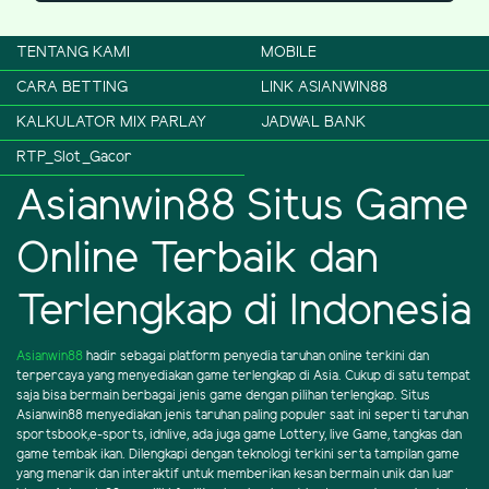
TENTANG KAMI
MOBILE
CARA BETTING
LINK ASIANWIN88
KALKULATOR MIX PARLAY
JADWAL BANK
RTP_Slot_Gacor
Asianwin88 Situs Game
Online Terbaik dan
Terlengkap di Indonesia
Asianwin88
hadir sebagai platform penyedia taruhan online terkini dan
terpercaya yang menyediakan game terlengkap di Asia. Cukup di satu tempat
saja bisa bermain berbagai jenis game dengan pilihan terlengkap. Situs
Asianwin88 menyediakan jenis taruhan paling populer saat ini seperti taruhan
sportsbook,e-sports, idnlive, ada juga game Lottery, live Game, tangkas dan
game tembak ikan. Dilengkapi dengan teknologi terkini serta tampilan game
yang menarik dan interaktif untuk memberikan kesan bermain unik dan luar