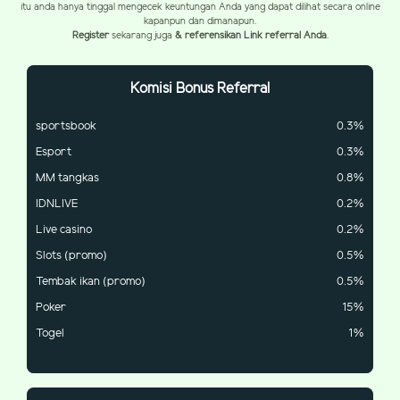
itu anda hanya tinggal mengecek keuntungan Anda yang dapat dilihat secara online
kapanpun dan dimanapun.
Register
sekarang juga
& referensikan Link referral Anda
.
Komisi Bonus Referral
sportsbook
0.3%
Esport
0.3%
MM tangkas
0.8%
IDNLIVE
0.2%
Live casino
0.2%
Slots (promo)
0.5%
Tembak ikan (promo)
0.5%
Poker
15%
Togel
1%