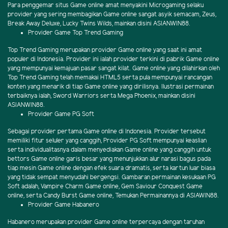
Para penggemar situs Game online amat menyakini Microgaming selaku
provider yang sering membagikan Game online sangat asyik semacam, Zeus,
Break Away Deluxe, Lucky Twins Wilds, mainkan disini ASIANWIN88.
Provider Game Top Trend Gaming
Top Trend Gaming merupakan provider Game online yang saat ini amat
populer di Indonesia. Provider ini ialah provider terkini di pabrik Game online
yang mempunyai kemajuan pasar sangat kilat. Game online yang dilahirkan oleh
Top Trend Gaming telah memakai HTML5 serta pula mempunyai rancangan
konten yang menarik di tiap Game online yang dirilisnya. Ilustrasi permainan
terbaiknya ialah, Sword Warriors serta Mega Phoenix, mainkan disini
ASIANWIN88.
Provider Game PG Soft
Sebagai provider pertama Game online di Indonesia. Provider tersebut
memiliki fitur seluler yang canggih, Provider PG Soft mempunyai keaslian
serta individualitasnya dalam menyediakan Game online yang canggih untuk
bettors Game online garis besar yang menunjukkan alur narasi bagus pada
tiap mesin Game online dengan efek suara dramatis, serta kartun luar biasa
yang tidak sempat menyudahi bergengsi. Gambaran permainan kesukaan PG
Soft adalah, Vampire Charm Game online, Gem Saviour Conquest Game
online, serta Candy Burst Game online, Temukan Permainannya di ASIAWIN88.
Provider Game Habanero
Habanero merupakan provider Game online terpercaya dengan taruhan