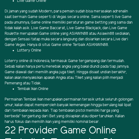
Live Game Online
Di jaman yang sudah Modern, para pemain sudah bisa merasakan adrenalin
saat bermain Game seperti di Vegas secara online. Sama seperti live Game
pada umumnya, Game online memiliki peraturan game betting yang sama dan
tidak kalah asik. Live Game Baccarat, Live Game Blackjack, dan Live Game
Roulette merupakan Game online yang ASIAWIN88 atau Asiawin88 sediakan,
dengan Sensasi tatap muka secara langsung dan disiarkan secara Live dari
Game Vegas. Hanya di situs Game online Terbaik ASIANWIN88.
Lottery Online
Loterry online di Indonesia, termasuk Game tergampang dan termudah.
Sebab kalian hanya perlu menebak angka yang bakal diundi pada tiap jamnya.
Game diawali dari memilih angka juga tiket. Hingga disaat undian berakhir,
kalian akan menyaksikan apakah Angka atau Tiket yang kalian pilih menjadi
Pemenang atau Tidak.
Tembak Ikan Online
Permainan Tembak Ikan merupakan permainan terasik untuk seluruh golongan
umur, kalian dapat memperoleh banyak kemenangan hingga berulang kali lipat
dari tembakan kepada ikan. Tiap tembakan pistol memiliki harga yang
berbeda" tergantung dari Bet yang disiapkan atau dipertaruhkan. Kalian
harus fokus dan memilih ikan yang memiliki nominal besar.
22 Provider Game Online