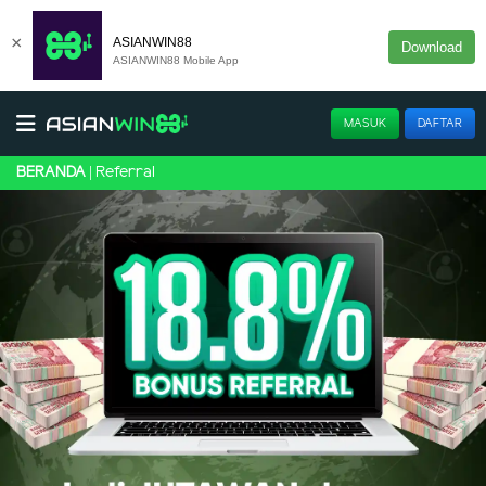
×
ASIANWIN88
Download
ASIANWIN88 Mobile App
MASUK
DAFTAR
Referral
BERANDA