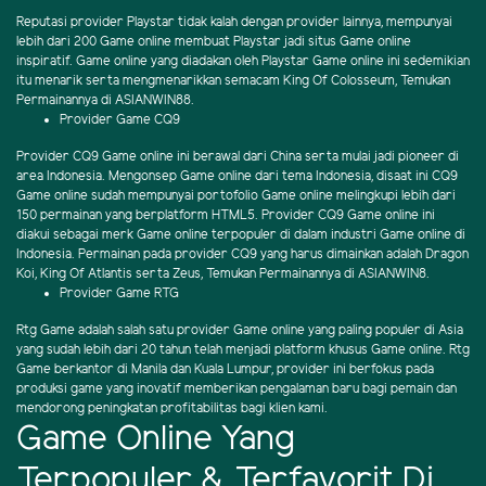
Reputasi provider Playstar tidak kalah dengan provider lainnya, mempunyai
lebih dari 200 Game online membuat Playstar jadi situs Game online
inspiratif. Game online yang diadakan oleh Playstar Game online ini sedemikian
itu menarik serta mengmenarikkan semacam King Of Colosseum, Temukan
Permainannya di ASIANWIN88.
Provider Game CQ9
Provider CQ9 Game online ini berawal dari China serta mulai jadi pioneer di
area Indonesia. Mengonsep Game online dari tema Indonesia, disaat ini CQ9
Game online sudah mempunyai portofolio Game online melingkupi lebih dari
150 permainan yang berplatform HTML5. Provider CQ9 Game online ini
diakui sebagai merk Game online terpopuler di dalam industri Game online di
Indonesia. Permainan pada provider CQ9 yang harus dimainkan adalah Dragon
Koi, King Of Atlantis serta Zeus, Temukan Permainannya di ASIANWIN8.
Provider Game RTG
Rtg Game adalah salah satu provider Game online yang paling populer di Asia
yang sudah lebih dari 20 tahun telah menjadi platform khusus Game online. Rtg
Game berkantor di Manila dan Kuala Lumpur, provider ini berfokus pada
produksi game yang inovatif memberikan pengalaman baru bagi pemain dan
mendorong peningkatan profitabilitas bagi klien kami.
Game Online Yang
Terpopuler & Terfavorit Di